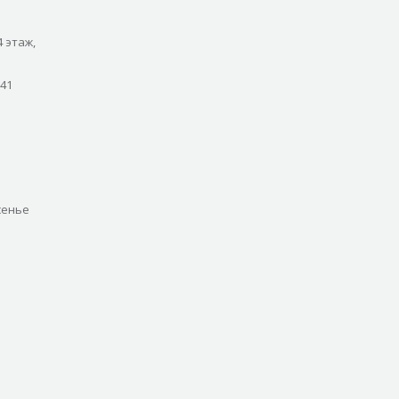
4 этаж,
 41
сенье