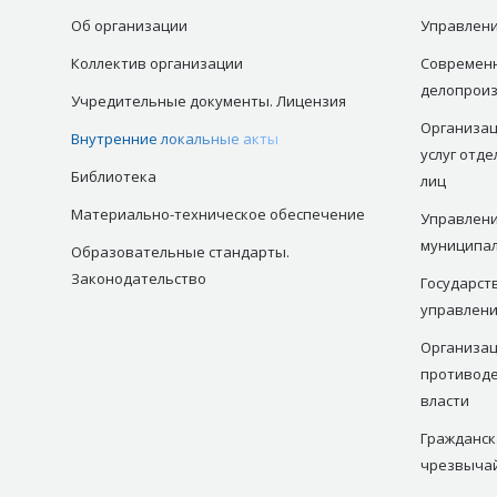
Об организации
Управлени
Коллектив организации
Современ
делопрои
Учредительные документы. Лицензия
Организац
Внутренние локальные акты
услуг отд
Библиотека
лиц
Материально-техническое обеспечение
Управлени
муниципа
Образовательные стандарты.
Законодательство
Государст
управлен
Организац
противоде
власти
Гражданск
чрезвыча