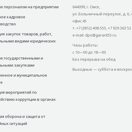
е персоналом на предприятии
644099, г. Омск,
ул. Больничный переулок, д. 6, 
ное кадровое
офис 45
зводство
т. +7 (3812) 408-555, +7 929 363 52
ия закупок товаров, работ,
e-mail: dpo@garant55.ru
ельными видами юридических
Часы работы
с 10—00 до 18—00
е государственными и
Без перерыва на обед
льными закупками
Выходные — суббота и воскре
венное и муниципальное
ие
ия мероприятий по
йствию коррупции в органах
ая оборона и защита от
йных ситуаций