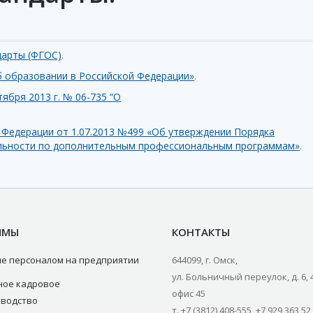
дарты (ФГОС)
.
б образовании в Российской Федерации»
.
ября 2013 г. № 06-735 “О
 Федерации от 1.07.2013 №499 «Об утверждении Порядка
ельности по дополнительным профессиональным программам»
.
ММЫ
КОНТАКТЫ
е персоналом на предприятии
644099, г. Омск,
ул. Больничный переулок, д. 6, 
ное кадровое
офис 45
зводство
т. +7 (3812) 408-555, +7 929 363 52