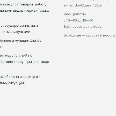
ия закупок товаров, работ,
e-mail: dpo@garant55.ru
ельными видами юридических
Часы работы
с 10—00 до 18—00
е государственными и
Без перерыва на обед
льными закупками
Выходные — суббота и воскре
венное и муниципальное
ие
ия мероприятий по
йствию коррупции в органах
ая оборона и защита от
йных ситуаций