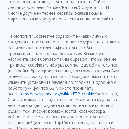
технологию использует установленные на Сайте
счетчики компании Yandex/Rambler/Google и т. п. И
многие другие интернет-сервисы оказывающие
маркетинговые и услуги повышения конверсии сайта.
Технология “Cookies”не содержит никаких личных
сведений относительно Вас. В ней содержаться только
ваши уникальные идентификаторы. Чтобы
просматривать материал без cookies Вы можете
настроить свой браузер таким образом, чтобы она не
принимал ccookies? либо уведомлял Вас об их посылке
(настройки браузеров различны, поэтому советуем Вам
получить справку в разделе « Помощь» и выяснить как
изменить установки браузера по сcookies. Подробно о
работе куки файлов Вы можете прочитать
здесь:
http://ru.wikipedia.org/wiki/HTTP_cookie
Кроме того,
Сайт использует стандартные возможности (журналы)
веб-сервера для подсчета количества посетителей и
оценки технических возможностей хост-сервера,
рейтинги и счетчики посещаемости от сторонних
организаций (yandex.ru, top100.rambler.ru, top.mail.ru и
др.). Мы используем эту информацию для того, чтобы