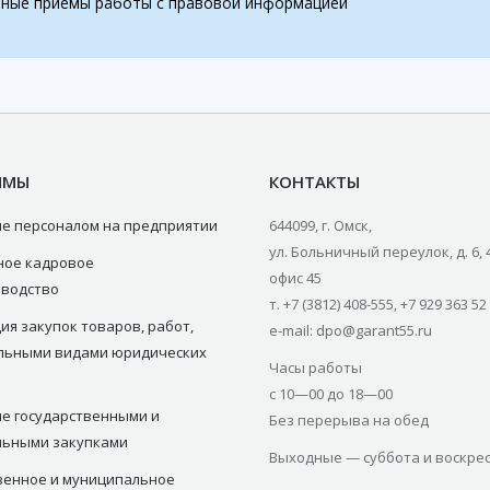
ные приемы работы с правовой информацией
ММЫ
КОНТАКТЫ
е персоналом на предприятии
644099, г. Омск,
ул. Больничный переулок, д. 6, 
ное кадровое
офис 45
зводство
т. +7 (3812) 408-555, +7 929 363 52
ия закупок товаров, работ,
e-mail: dpo@garant55.ru
ельными видами юридических
Часы работы
с 10—00 до 18—00
е государственными и
Без перерыва на обед
льными закупками
Выходные — суббота и воскре
венное и муниципальное