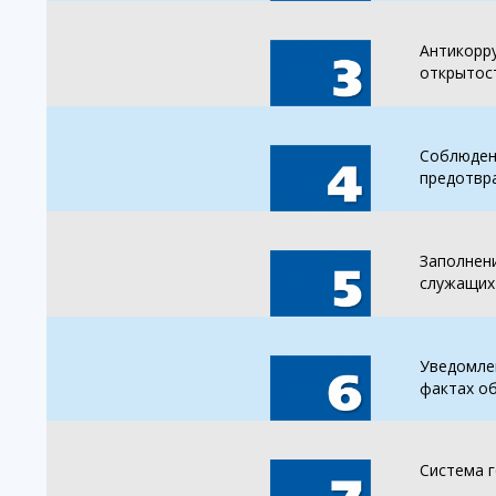
Антикорру
открытост
Соблюден
предотвр
Заполнени
служащих 
Уведомле
фактах о
Система 