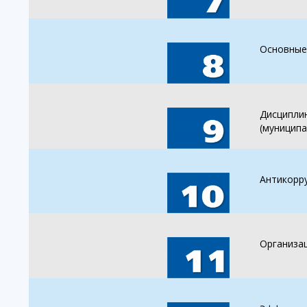
Основные
Дисциплин
(муницип
Антикорр
Организа