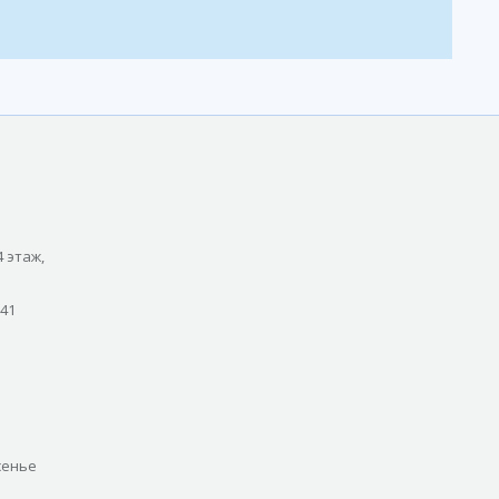
4 этаж,
 41
сенье